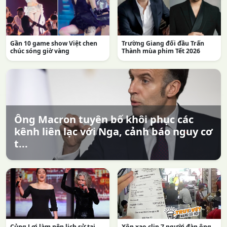
Gần 10 game show Việt chen
Trường Giang đối đầu Trấn
chúc sóng giờ vàng
Thành mùa phim Tết 2026
Ông Macron tuyên bố khôi phục các
kênh liên lạc với Nga, cảnh báo nguy cơ
t...
Củng Lợi làm nên lịch sử tại
Xôn xao clip 7 người đàn ông