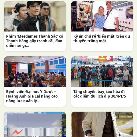
Phim 'Mesdames Thanh Sắc' có
Kỳ án chú rể 'biến mất' trên du
Thanh Hằng gây tranh cãi, đạo
thuyền trăng mật
diễn nói gì...
Bệnh viện Đại học Y Dược –
Tăng chuyến bay, tàu hỏa đi
Hoàng Anh Gia Lai nâng cao
các điểm du lịch dịp 30/4-1/5
năng lực quản lý...