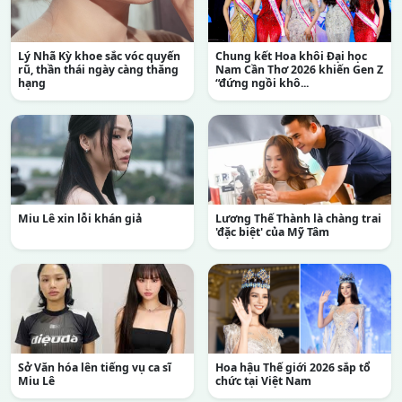
Lý Nhã Kỳ khoe sắc vóc quyến
Chung kết Hoa khôi Đại học
rũ, thần thái ngày càng thăng
Nam Cần Thơ 2026 khiến Gen Z
hạng
“đứng ngồi khô...
Miu Lê xin lỗi khán giả
Lương Thế Thành là chàng trai
'đặc biệt' của Mỹ Tâm
Sở Văn hóa lên tiếng vụ ca sĩ
Hoa hậu Thế giới 2026 sắp tổ
Miu Lê
chức tại Việt Nam