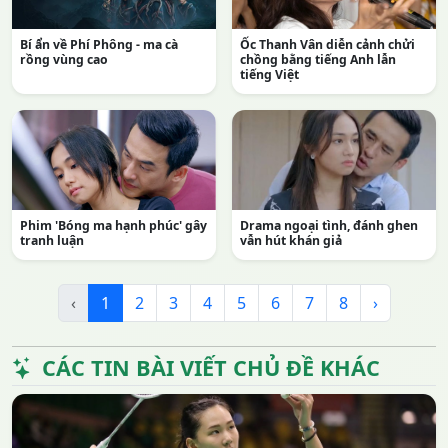
Bí ẩn về Phí Phông - ma cà
Ốc Thanh Vân diễn cảnh chửi
rồng vùng cao
chồng bằng tiếng Anh lẫn
tiếng Việt
Phim 'Bóng ma hạnh phúc' gây
Drama ngoại tình, đánh ghen
tranh luận
vẫn hút khán giả
‹
1
2
3
4
5
6
7
8
›
CÁC TIN BÀI VIẾT CHỦ ĐỀ KHÁC