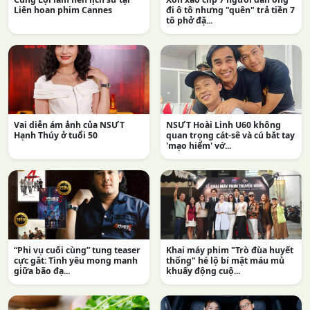
Liên hoan phim Cannes
đi ô tô nhưng "quên" trả tiền 7
tô phở đặ...
Vai diễn ám ảnh của NSƯT
NSƯT Hoài Linh U60 không
Hạnh Thúy ở tuổi 50
quan trọng cát-sê và cú bắt tay
'mạo hiểm' vớ...
“Phi vụ cuối cùng” tung teaser
Khai máy phim "Trò đùa huyết
cực gắt: Tình yêu mong manh
thống" hé lộ bí mật máu mủ
giữa bão đạ...
khuấy động cuộ...