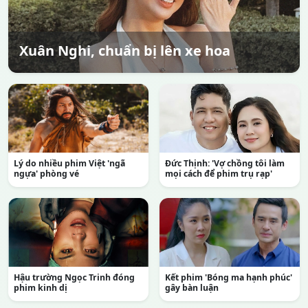
Xuân Nghi, chuẩn bị lên xe hoa
Lý do nhiều phim Việt 'ngã
Đức Thịnh: 'Vợ chồng tôi làm
ngựa' phòng vé
mọi cách để phim trụ rạp'
Hậu trường Ngọc Trinh đóng
Kết phim 'Bóng ma hạnh phúc'
phim kinh dị
gây bàn luận