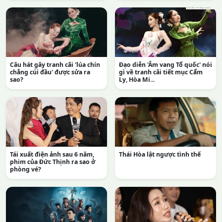
Câu hát gây tranh cãi 'lúa chín
Đạo diễn 'Âm vang Tổ quốc' nói
chẳng cúi đầu' được sửa ra
gì về tranh cãi tiết mục Cẩm
sao?
Ly, Hòa Mi...
Tái xuất điện ảnh sau 6 năm,
Thái Hòa lật ngược tình thế
phim của Đức Thịnh ra sao ở
phòng vé?