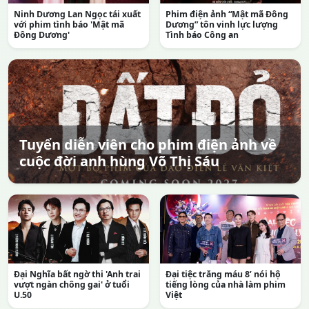
Ninh Dương Lan Ngọc tái xuất
Phim điện ảnh “Mật mã Đông
với phim tình báo 'Mật mã
Dương” tôn vinh lực lượng
Đông Dương'
Tình báo Công an
Tuyển diễn viên cho phim điện ảnh về
cuộc đời anh hùng Võ Thị Sáu
Đại Nghĩa bất ngờ thi 'Anh trai
Đại tiệc trăng máu 8’ nói hộ
vượt ngàn chông gai' ở tuổi
tiếng lòng của nhà làm phim
U.50
Việt