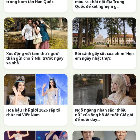
trong bom tấn Hàn Quốc
máu ra khỏi nội địa Trung
Quốc để xét nghiệm g...
Xúc động với tâm thư người
Bối cảnh gây sốt của phim 'Hẹn
thân gửi cho Ý Nhi trước ngày
em ngày nhật thực
xa nhà
Hoa hậu Thế giới 2026 sắp tổ
Ngỡ ngàng nhan sắc "thiếu
chức tại Việt Nam
nữ" của ông bố 48 tuổi: Giả gái
để nuôi dạy...