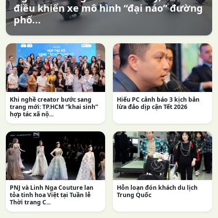
điều khiển xe mô hình “đại náo” đường
phố...
Khi nghề creator bước sang
Hiếu PC cảnh báo 3 kịch bản
trang mới: TP.HCM “khai sinh”
lừa đảo dịp cận Tết 2026
hợp tác xã nộ...
PNJ và Linh Nga Couture lan
Hỗn loạn đón khách du lịch
tỏa tinh hoa Việt tại Tuần lễ
Trung Quốc
Thời trang C...