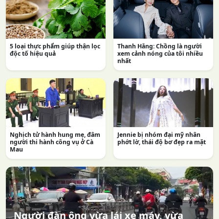
5 loại thực phẩm giúp thận lọc
Thanh Hằng: Chồng là người
độc tố hiệu quả
xem cảnh nóng của tôi nhiều
nhất
Nghịch tử hành hung mẹ, đâm
Jennie bị nhóm đại mỹ nhân
người thi hành công vụ ở Cà
phớt lờ, thái độ bơ đẹp ra mặt
Mau
Người đàn ông vừa lái xe máy, vừa