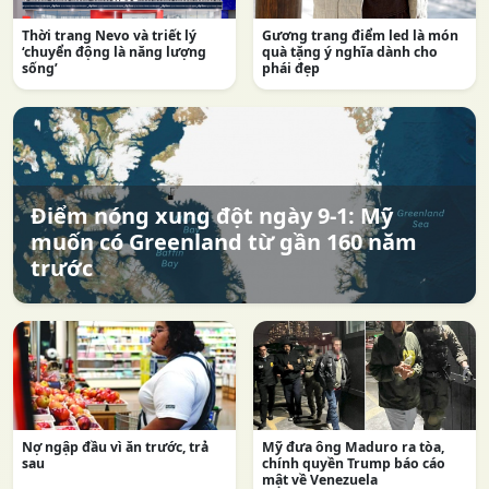
Thời trang Nevo và triết lý
Gương trang điểm led là món
‘chuyển động là năng lượng
quà tặng ý nghĩa dành cho
sống’
phái đẹp
Điểm nóng xung đột ngày 9-1: Mỹ
muốn có Greenland từ gần 160 năm
trước
Nợ ngập đầu vì ăn trước, trả
Mỹ đưa ông Maduro ra tòa,
sau
chính quyền Trump báo cáo
mật về Venezuela