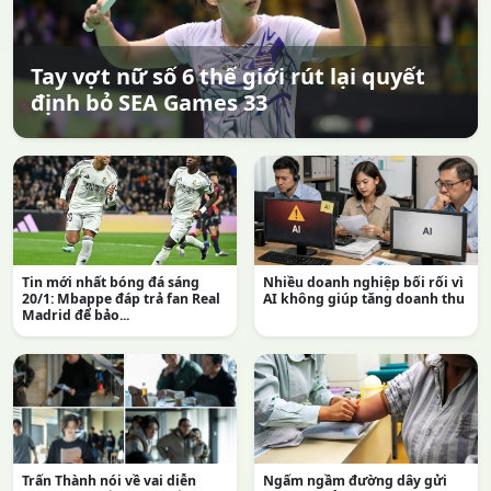
Tay vợt nữ số 6 thế giới rút lại quyết
định bỏ SEA Games 33
Tin mới nhất bóng đá sáng
Nhiều doanh nghiệp bối rối vì
20/1: Mbappe đáp trả fan Real
AI không giúp tăng doanh thu
Madrid để bảo...
Trấn Thành nói về vai diễn
Ngấm ngầm đường dây gửi