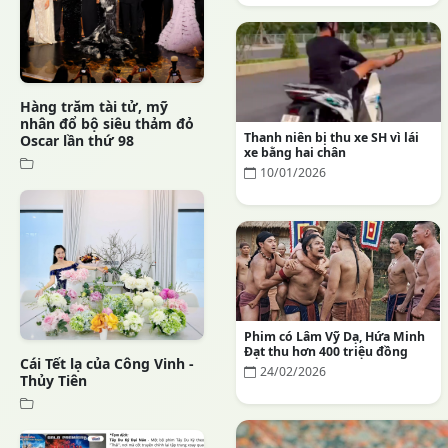
Hàng trăm tài tử, mỹ
nhân đổ bộ siêu thảm đỏ
Thanh niên bị thu xe SH vì lái
Oscar lần thứ 98
xe bằng hai chân
10/01/2026
Phim có Lâm Vỹ Dạ, Hứa Minh
Đạt thu hơn 400 triệu đồng
Cái Tết lạ của Công Vinh -
24/02/2026
Thủy Tiên