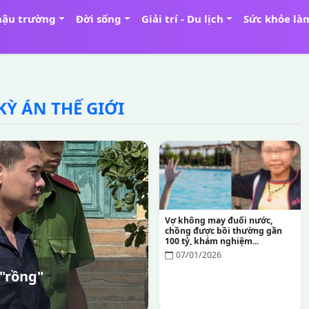
hậu trường
Đời sống
Giải trí - Du lịch
Sức khỏe là
Ỳ ÁN THẾ GIỚI
Vợ không may đuối nước,
chồng được bồi thường gần
100 tỷ, khám nghiệm...
07/01/2026
 "rồng"