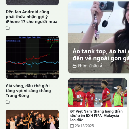
Đến fan Android cũng
phải thừa nhận gợi ý
iPhone 17 cho người mua
Áo tank top, áo ha
đến vẻ ngoài gọn gà
Phim Châu Á
Giá vàng, dầu thế giới
tăng vọt vì căng thẳng
Trung Đông
ĐT Việt Nam 'thăng hạng thần
tốc' trên BXH FIFA, Malaysia
lao dốc
23/12/2025