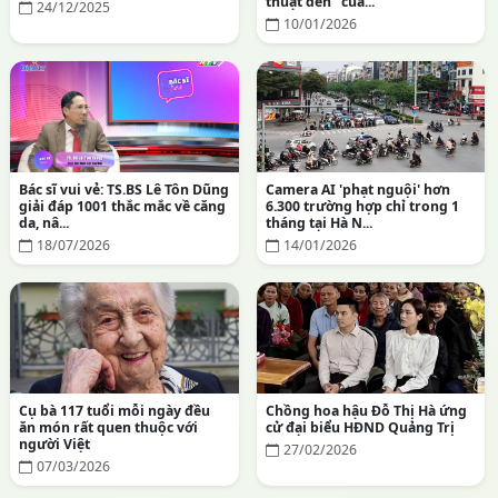
thuật đen" của...
24/12/2025
10/01/2026
Bác sĩ vui vẻ: TS.BS Lê Tôn Dũng
Camera AI 'phạt nguội' hơn
giải đáp 1001 thắc mắc về căng
6.300 trường hợp chỉ trong 1
da, nâ...
tháng tại Hà N...
18/07/2026
14/01/2026
Cụ bà 117 tuổi mỗi ngày đều
Chồng hoa hậu Đỗ Thị Hà ứng
ăn món rất quen thuộc với
cử đại biểu HĐND Quảng Trị
người Việt
27/02/2026
07/03/2026