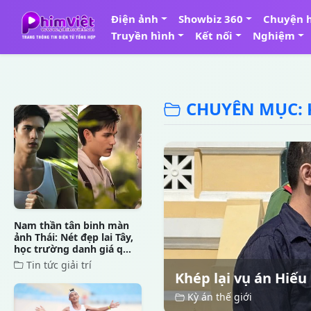
Điện ảnh
Showbiz 360
Chuyện 
Truyền hình
Kết nối
Nghiệm
CHUYÊN MỤC: K
Nam thần tân binh màn
ảnh Thái: Nét đẹp lai Tây,
học trường danh giá q...
Tin tức giải trí
Khép lại vụ án Hiếu
Kỳ án thế giới