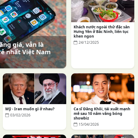
Khách nước ngoài thử đặc sản
Hưng Yên ở Bắc Ninh, liên tục
khen ngon
24/12/2025
ăng giá, vẫn là
rẻ nhất Việt Nam
Mỹ - Iran muốn gì ở nhau?
Ca sĩ Đăng Khôi, tái xuất mạnh
mẽ sau 10 năm vắng bóng
03/02/2026
showbiz
15/04/2026