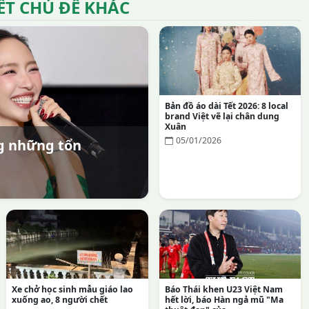
IẾT CHỦ ĐỀ KHÁC
Bản đồ áo dài Tết 2026: 8 local
brand Việt vẽ lại chân dung
Xuân
05/01/2026
ng những tổn
Xe chở học sinh mẫu giáo lao
Báo Thái khen U23 Việt Nam
xuống ao, 8 người chết
hết lời, báo Hàn ngả mũ "Ma