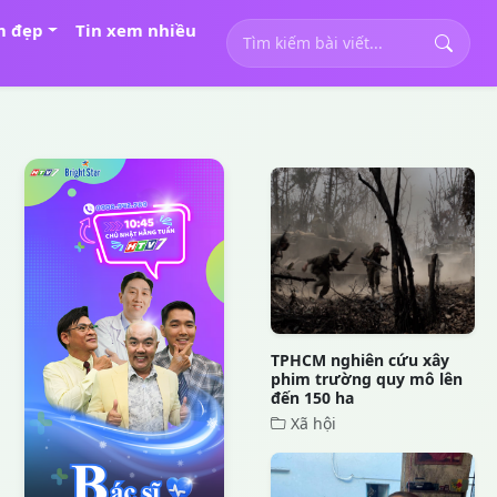
m đẹp
Tin xem nhiều
TPHCM nghiên cứu xây
phim trường quy mô lên
đến 150 ha
Xã hội