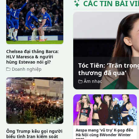
CÁC TIN BÀI V
Chelsea đại thắng Barca:
HLV Maresca & người
hùng Estevao nói gì?
Tóc Tiên: 'Trân trọ
Doanh nghiệp
thương đã qua'
Âm nhạc
Aespa mang ‘vũ trụ’ K-pop đến
Ông Trump kêu gọi người
Hà Nội cùng 8Wonder Winter
biểu tình Iran kiểm soát