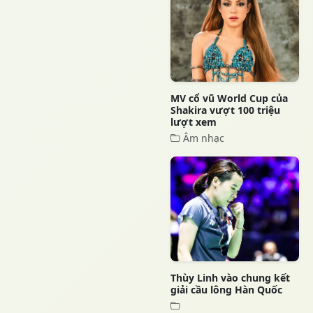
MV cổ vũ World Cup của
Shakira vượt 100 triệu
lượt xem
Âm nhạc
Thùy Linh vào chung kết
giải cầu lông Hàn Quốc