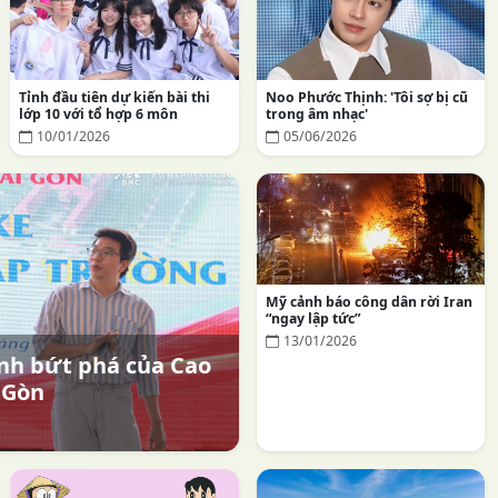
Tỉnh đầu tiên dự kiến bài thi
Noo Phước Thịnh: 'Tôi sợ bị cũ
lớp 10 với tổ hợp 6 môn
trong âm nhạc'
10/01/2026
05/06/2026
Mỹ cảnh báo công dân rời Iran
“ngay lập tức”
13/01/2026
nh bứt phá của Cao
 Gòn