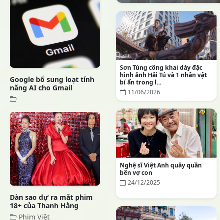
Sơn Tùng công khai dày đặc
hình ảnh Hải Tú và 1 nhân vật
Google bổ sung loạt tính
bí ẩn trong l...
năng AI cho Gmail
11/06/2026
Nghệ sĩ Việt Anh quây quần
bên vợ con
24/12/2025
Dàn sao dự ra mắt phim
18+ của Thanh Hằng
Phim Việt