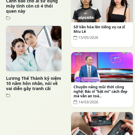
Cảnh báo cho ai sử dụng
máy tính còn có 4 thói
quen này
Sở Văn hóa lên tiếng vụ ca sĩ
Miu Lê
15/05/2026
Lương Thế Thành kỷ niệm
10 năm hôn nhân, nói về
Chuyện nâng mũi thời công
vai diễn gây tranh cãi
nghệ: Bác sĩ “bật mí” cách đẹp
mà vẫn an toà...
14/03/2026