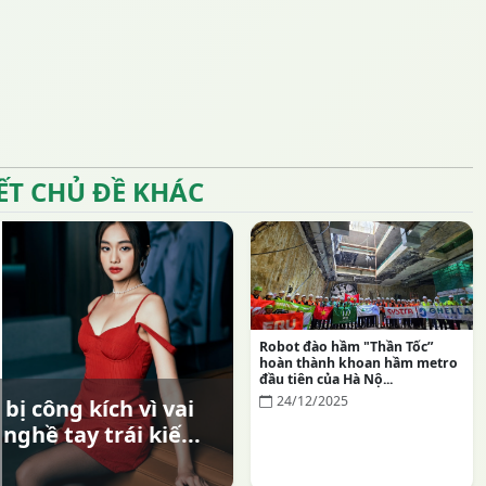
IẾT CHỦ ĐỀ KHÁC
Robot đào hầm "Thần Tốc”
hoàn thành khoan hầm metro
đầu tiên của Hà Nộ...
24/12/2025
bị công kích vì vai
ghề tay trái kiế...