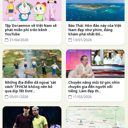
Tập Doraemon về Việt Nam sẽ
Báo Thái: Hòn đảo này của Việt
phát miễn phí trên kênh
Nam đẹp như phim, đáng
YouTube
khám phá nhất Đô...
21/04/2026
13/01/2026
Những địa điểm dã ngoại 'sát
Chuyện nâng mũi từ góc nhìn
vách' TP.HCM không nên bỏ
chuyên gia đến người nổi
qua dịp Tết Dươ...
tiếng: Làm đẹp th...
05/01/2026
11/02/2026