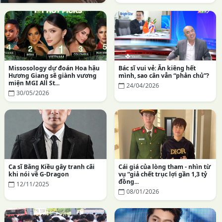
Missosology dự đoán Hoa hậu
Bác sĩ vui vẻ: Ăn kiêng hết
Hương Giang sẽ giành vương
mình, sao cân vẫn “phản chủ”?
miện MGI All St...
24/04/2026
30/05/2026
Ca sĩ Bằng Kiều gây tranh cãi
Cái giá của lòng tham - nhìn từ
khi nói về G-Dragon
vụ “giả chết trục lợi gần 1,3 tỷ
đồng...
12/11/2025
08/01/2026