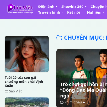
Điện ảnh
Showbiz 360
Chuyện 
Truyền hình
Kết nối
Nghiệm
CHUYÊN MỤC: 
Tuổi 29 của con gái
chưởng môn phái Vịnh
Trò chơi gọi hồn bị
Xuân
“Đồng Dao Ma Quái”
Sao Việt
ngà...
Phim Châu Á