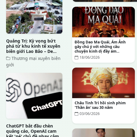
Quảng Trị: Kỳ vọng bứt
Đồng Dao Ma Quái, Ám Ảnh
phá từ khu kinh tế xuyên
gây chú ý với những câu
biên giới Lao Bảo – De...
chuyện kinh dị đầy ám...
18/06/2026
Thương mại xuyên biên
giới
Châu Tinh Trì hồi sinh phim
'Thần ăn' sau 30 năm
03/06/2026
ChatGPT bắt đầu chèn
quảng cáo, OpenAI cam
kết 'né' chủ đề nhạy cảm