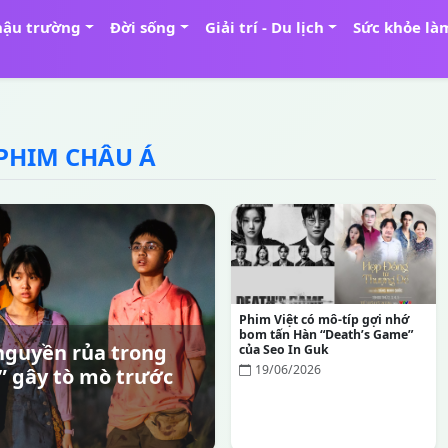
hậu trường
Đời sống
Giải trí - Du lịch
Sức khỏe là
PHIM CHÂU Á
Phim Việt có mô-típ gợi nhớ
bom tấn Hàn “Death’s Game”
 nguyền rủa trong
của Seo In Guk
19/06/2026
 gây tò mò trước