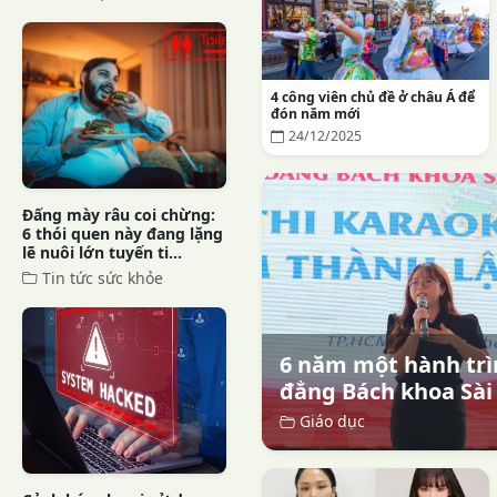
4 công viên chủ đề ở châu Á để
đón năm mới
24/12/2025
Đấng mày râu coi chừng:
6 thói quen này đang lặng
lẽ nuôi lớn tuyến ti...
Tin tức sức khỏe
6 năm một hành trì
đẳng Bách khoa Sài
Giáo dục