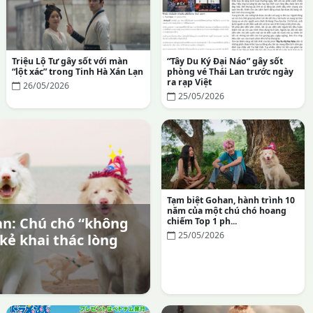
Triệu Lộ Tư gây sốt với màn
“Tây Du Ký Đại Náo” gây sốt
“lột xác” trong Tinh Hà Xán Lạn
phòng vé Thái Lan trước ngày
ra rạp Việt
26/05/2026
25/05/2026
Tạm biệt Gohan, hành trình 10
năm của một chú chó hoang
n: Chú chó “không
chiếm Top 1 ph...
25/05/2026
kẻ khai thác lòng