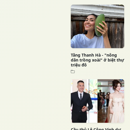
Tăng Thanh Hà - "nông
dân trồng xoài" ở biệt thự
triệu đô
Cầu thủ Lê Công Vinh dự