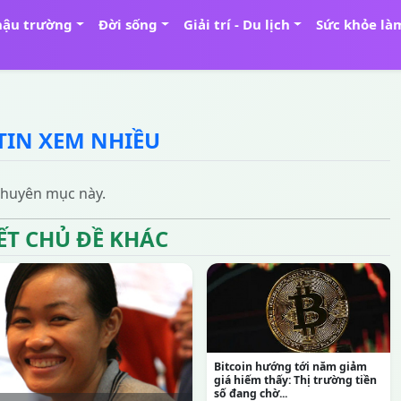
hậu trường
Đời sống
Giải trí - Du lịch
Sức khỏe là
TIN XEM NHIỀU
 chuyên mục này.
IẾT CHỦ ĐỀ KHÁC
Bitcoin hướng tới năm giảm
giá hiếm thấy: Thị trường tiền
số đang chờ...