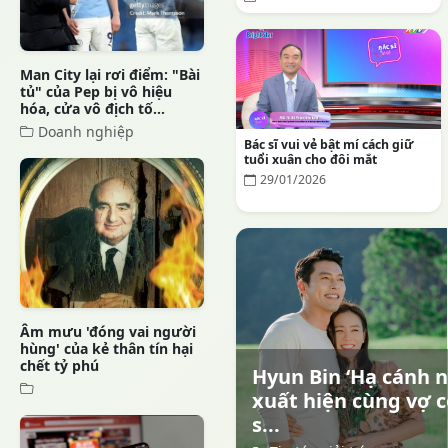
Man City lại rơi điểm: "Bài
tủ" của Pep bị vô hiệu
hóa, cửa vô địch tố...
Doanh nghiệp
Bác sĩ vui vẻ bật mí cách giữ
tuổi xuân cho đôi mắt
29/01/2026
Âm mưu 'đóng vai người
hùng' của kẻ thân tín hại
chết tỷ phú
Hyun Bin ‘Hạ cánh n
xuất hiện cùng vợ c
s...