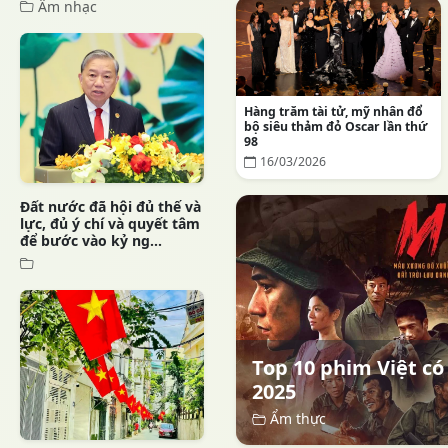
Âm nhạc
Hàng trăm tài tử, mỹ nhân đổ
bộ siêu thảm đỏ Oscar lần thứ
98
16/03/2026
Đất nước đã hội đủ thế và
lực, đủ ý chí và quyết tâm
để bước vào kỷ ng...
Top 10 phim Việt có
2025
Ẩm thực