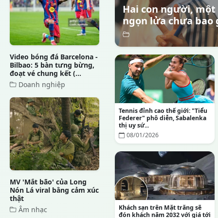
Hai con người, một
ngọn lửa chưa bao 
Video bóng đá Barcelona -
Bilbao: 5 bàn tưng bừng,
đoạt vé chung kết (...
Doanh nghiệp
Tennis đỉnh cao thế giới: "Tiểu
Federer" phô diễn, Sabalenka
thị uy sứ...
08/01/2026
MV 'Mắt bão' của Long
Nón Lá viral bằng cảm xúc
thật
Khách sạn trên Mặt trăng sẽ
Âm nhạc
đón khách năm 2032 với giá tới