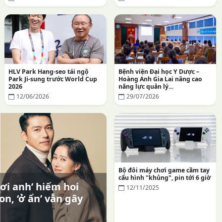
HLV Park Hang-seo tái ngộ
Bệnh viện Đại học Y Dược –
Park Ji-sung trước World Cup
Hoàng Anh Gia Lai nâng cao
2026
năng lực quản lý...
12/06/2026
29/07/2026
Bộ đôi máy chơi game cầm tay
cấu hình "khủng", pin tới 6 giờ
ơi anh’ hiếm hoi
12/11/2025
on, ‘ở ẩn’ vẫn gây