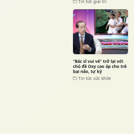
Tin tức giải trí
“Bác sĩ vui vẻ” trở lại với
chủ đề Oxy cao áp cho trẻ
bại não, tự kỷ
Tin tức sức khỏe