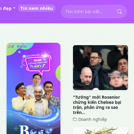
m đẹp
Tin xem nhiều
"Tướng" mới Rosenior
chứng kiến Chelsea bại
trận, phản ứng ra sao
trên...
Doanh nghiệp