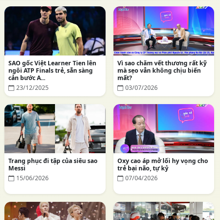
SAO gốc Việt Learner Tien lên
Vì sao chăm vết thương rất kỹ
ngôi ATP Finals trẻ, sẵn sàng
mà sẹo vẫn không chịu biến
cản bước A...
mất?
23/12/2025
03/07/2026
Trang phục đi tập của siêu sao
Oxy cao áp mở lối hy vọng cho
Messi
trẻ bại não, tự kỷ
15/06/2026
07/04/2026