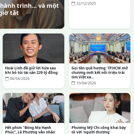
22/12/2025
 hành trình… và một
giờ tắt
Hoài Linh đã giữ lời hứa sau
Gọi tên quê hương: TP.HCM mở
khi bỏ túi tài sản 229 tỷ đồng
chương mới kết nối triệu trái
tim Việt xa...
06/04/2026
10/04/2026
Hết phim "Bóng Ma Hạnh
Phương Mỹ Chi công khai bày
Phúc", Lê Phương vẫn nhắn
tỏ với 'người thương'