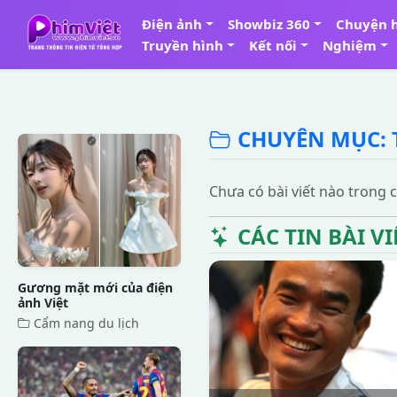
Điện ảnh
Showbiz 360
Chuyện 
Truyền hình
Kết nối
Nghiệm
CHUYÊN MỤC: 
Chưa có bài viết nào trong
CÁC TIN BÀI V
Gương mặt mới của điện
ảnh Việt
Cẩm nang du lịch