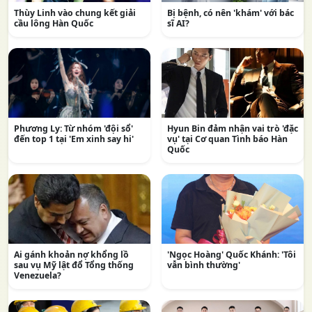
Thùy Linh vào chung kết giải
Bị bệnh, có nên 'khám' với bác
cầu lông Hàn Quốc
sĩ AI?
Phương Ly: Từ nhóm 'đội sổ'
Hyun Bin đảm nhận vai trò 'đặc
đến top 1 tại 'Em xinh say hi'
vụ' tại Cơ quan Tình báo Hàn
Quốc
Ai gánh khoản nợ khổng lồ
'Ngọc Hoàng' Quốc Khánh: 'Tôi
sau vụ Mỹ lật đổ Tổng thống
vẫn bình thường'
Venezuela?