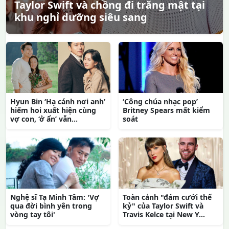
Taylor Swift và chồng đi trăng mật tại
khu nghỉ dưỡng siêu sang
Hyun Bin ‘Hạ cánh nơi anh’
‘Công chúa nhạc pop’
hiếm hoi xuất hiện cùng
Britney Spears mất kiểm
vợ con, ‘ở ẩn’ vẫn...
soát
Nghệ sĩ Tạ Minh Tâm: 'Vợ
Toàn cảnh "đám cưới thế
qua đời bình yên trong
kỷ" của Taylor Swift và
vòng tay tôi'
Travis Kelce tại New Y...