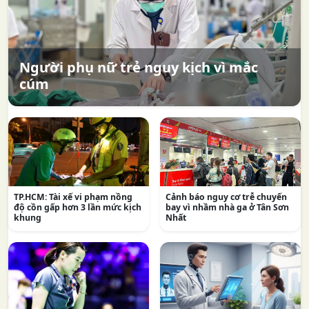
Người phụ nữ trẻ nguy kịch vì mắc
cúm
TP.HCM: Tài xế vi phạm nồng
Cảnh báo nguy cơ trễ chuyến
độ cồn gấp hơn 3 lần mức kịch
bay vì nhầm nhà ga ở Tân Sơn
khung
Nhất