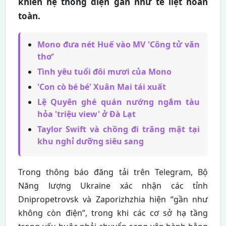
khiến hệ thống điện gần như tê liệt hoàn
toàn.
Mono đưa nét Huế vào MV 'Công tử văn
thơ'
Tình yêu tuổi đôi mươi của Mono
'Con cò bé bé' Xuân Mai tái xuất
Lệ Quyên ghé quán nướng ngắm tàu
hỏa 'triệu view' ở Đà Lạt
Taylor Swift và chồng đi trăng mật tại
khu nghỉ dưỡng siêu sang
Trong thông báo đăng tải trên Telegram, Bộ
Năng lượng Ukraine xác nhận các tỉnh
Dnipropetrovsk và Zaporizhzhia hiện “gần như
không còn điện”, trong khi các cơ sở hạ tầng