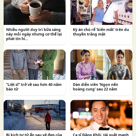
Nhiều người duy trì bữa sáng
Kỳ án chú rể 'biến mất' trên du
này mỗi ngày nhưng cơ thể lại
thuyền trăng mật
phát tín hi...
“Liệt sĩ” trở về sau hơn 40 năm
Dàn diễn viên 'Ngọn nến
báo tử
hoàng cung' sau 22 năm
Bi kịch tự tử ẩn sau vẻ đẹp của
Ca sĩ Đăng Khôi, tái xuất mạnh