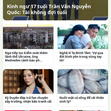
Kình ngư 17 tuổi Trần Văn Nguyễn
Quốc: Tài không đợi tuổi
Nga tiếp tục kiểm soát thêm
Nghệ sĩ Tạ Minh Tâm: 'Vợ qua
lãnh thổ Ukraine, ông
đời bình yên trong vòng tay
Medvedev cảnh báo ph...
tôi'
Kỳ Duyên đáp trả fan chuyện
Nuốt mật cá sống để cải thiện
xây trường, nhận bão tranh cãi
sinh lý?